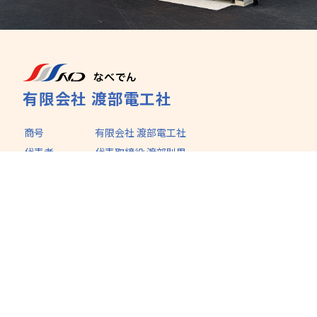
有限会社 渡部電工社
商号
有限会社 渡部電工社
代表者
代表取締役 渡部則男
所在地
山形県天童市大字貫津2263
TEL
023-658-5503
FAX
023-658-5504
設立
平成4年3月31日
資本金
2,000万円
売上高
令和7年1月期 6億3千万円
従業員
12名
建設業許可
電気工事業・管工事業