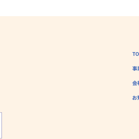
T
事
会
お